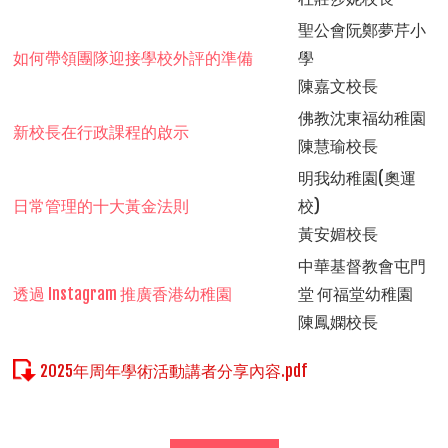
聖公會阮鄭夢芹小
如何帶領團隊迎接學校外評的準備
學
陳嘉文校長
佛教沈東福幼稚園
新校長在行政課程的啟示
陳慧瑜校長
明我幼稚園(奧運
日常管理的十大黃金法則
校)
黃安媚校長
中華基督教會屯門
透過 Instagram 推廣香港幼稚園
堂 何福堂幼稚園
陳鳳嫻校長
2025年周年學術活動講者分享內容.pdf