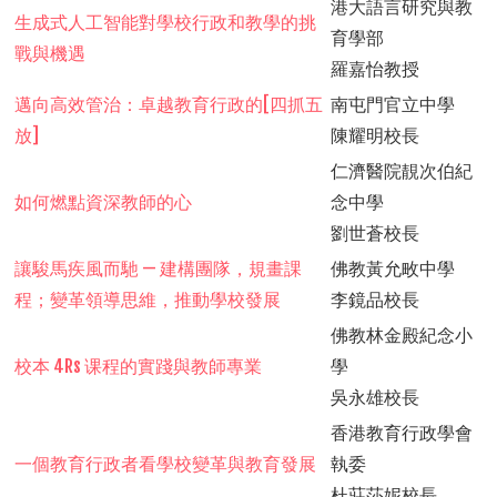
港大語言研究與教
生成式人工智能對學校行政和教學的挑
育學部
戰與機遇
羅嘉怡教授
邁向高效管治：卓越教育行政的[四抓五
南屯門官立中學
放]
陳耀明校長
仁濟醫院靚次伯紀
如何燃點資深教師的心
念中學
劉世蒼校長
讓駿馬疾風而馳 — 建構團隊，規畫課
佛教黃允畋中學
程；變革領導思維，推動學校發展
李鏡品校長
佛教林金殿紀念小
校本 4Rs 课程的實踐與教師專業
學
吳永雄校長
香港教育行政學會
一個教育行政者看學校變革與教育發展
執委
杜莊莎妮校長