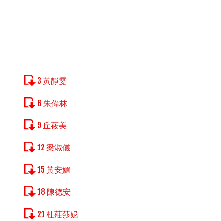
3 黃靜雯
6 朱偉林
9 丘莜美
12 梁淑儀
15 黃安媚
18 陳德安
21 杜莊莎妮