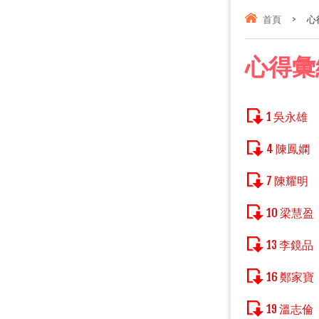
首頁
>
心得
心得彙編 
1 吳永雄
4 陳鳳嫻
7 陳耀明
10 梁慧盈
13 李鏡品
16 鄭家寶
19 溫志倫