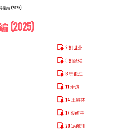
彙編 (2025)
(2025)
2 劉世蒼
5 劉餘權
8 馬俊江
11 余煊
14 王淑芬
17 梁綺華
20 馮佩珊