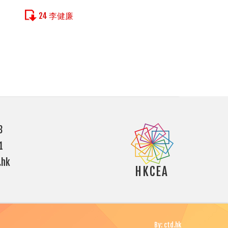
24 李健廉
3
1
hk
HKCEA
By: ctd.hk